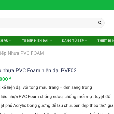
CH VỤ
TỦ BẾP HIỆN ĐẠI
DẠNG TỦ BẾP
THIẾT BỊ 
Bếp Nhựa PVC FOAM
p nhựa PVC Foam hiện đại PVF02
.000
₫
t kế hiện đại với tông màu trắng – đen sang trọng
 liệu nhựa PVC Foam chống nước, chống mối mọt tuyệt đối
ặt phủ Acrylic bóng gương dễ lau chùi, bền đẹp theo thời gia