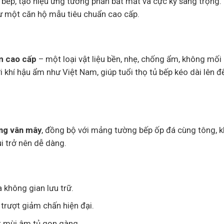
bếp, tạo hiệu ứng tương phản bắt mắt và cực kỳ sang trọng.
ư một căn hộ mẫu tiêu chuẩn cao cấp.
m cao cấp
– một loại vật liệu bền, nhẹ, chống ẩm, không mối
ới khí hậu ẩm như Việt Nam, giúp tuổi thọ tủ bếp kéo dài lên đ
ng vân mây
, đồng bộ với mảng tường bếp ốp đá cùng tông, 
i trở nên dễ dàng.
a không gian lưu trữ.
 trượt giảm chấn hiện đại.
t mùi âm tủ gọn gàng.