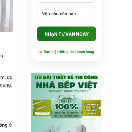
Bảo mật thông tin khách hàng
nh
ểm, ưu
 dụng.
bóng
ở