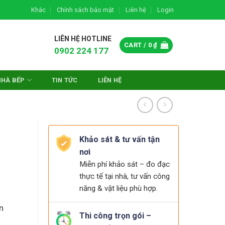
Khác
Chính sách bảo mật
Liên hệ
Login
LIÊN HỆ HOTLINE
CART /
0
₫
0902 224 177
NHÀ BẾP
TIN TỨC
LIÊN HỆ
Khảo sát & tư vấn tận
nơi
Miễn phí khảo sát – đo đạc
thực tế tại nhà, tư vấn công
năng & vật liệu phù hợp.
n
Thi công trọn gói –