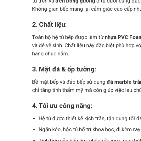
tủ trên và
đen bóng gương
ở tủ dưới cùng đảo 
Không gian bếp mang lại cảm giác cao cấp nh
2. Chất liệu:
Toàn bộ hệ tủ bếp được làm từ
nhựa PVC Foa
và dễ vệ sinh. Chất liệu này đặc biệt phù hợp v
hàng chục năm.
3. Mặt đá & ốp tường:
Bề mặt bếp và đảo bếp sử dụng
đá marble trắ
chỉ tăng tính thẩm mỹ mà còn giúp việc lau chù
4. Tối ưu công năng:
Hệ tủ được thiết kế kịch trần, tận dụng tối đ
Ngăn kéo, hộc tủ bố trí khoa học, đi kèm ray
Tích hợp sẵn bếp âm, chậu rửa inox, máy hú