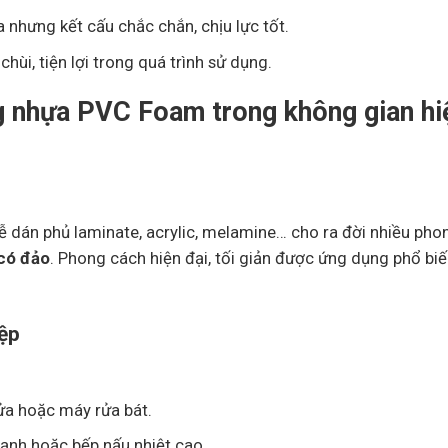
ựa nhưng kết cấu chắc chắn, chịu lực tốt.
chùi, tiện lợi trong quá trình sử dụng.
g nhựa PVC Foam trong không gian hi
ễ dán phủ laminate, acrylic, melamine… cho ra đời nhiều pho
 có đảo
. Phong cách hiện đại, tối giản được ứng dụng phổ biế
iệp
rửa hoặc máy rửa bát.
ạnh hoặc bếp nấu nhiệt cao.