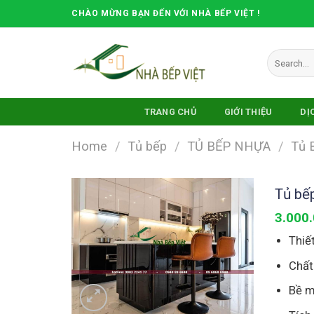
Skip
CHÀO MỪNG BẠN ĐẾN VỚI NHÀ BẾP VIỆT !
to
content
Search
for:
TRANG CHỦ
GIỚI THIỆU
DỊ
Home
/
Tủ bếp
/
TỦ BẾP NHỰA
/
Tủ 
Tủ bế
3.000
Thiế
Chất
Bề m