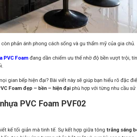
à còn phản ánh phong cách sống và gu thẩm mỹ của gia chủ.
ựa PVC Foam
đang dần chiếm ưu thế nhờ độ bền vượt trội, tí
i.
mọi gian bếp hiện đại? Bài viết này sẽ giúp bạn hiểu rõ đặc đi
PVC Foam đẹp – bền – hiện đại
phù hợp với từng nhu cầu sử
ếp nhựa PVC Foam PVF02
iết kế tối giản mà tinh tế. Sự kết hợp giữa tông
trắng sáng 