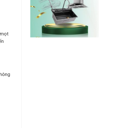
 mọt
ến
không