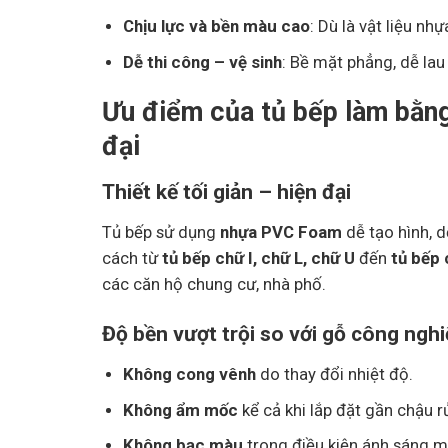
Chịu lực và bền màu cao
: Dù là vật liệu nh
Dễ thi công – vệ sinh
: Bề mặt phẳng, dễ lau 
Ưu điểm của tủ bếp làm bằn
đại
Thiết kế tối giản – hiện đại
Tủ bếp sử dụng
nhựa PVC Foam
dễ tạo hình, d
cách từ
tủ bếp chữ I, chữ L, chữ U
đến
tủ bếp
các căn hộ chung cư, nhà phố.
Độ bền vượt trội so với gỗ công ngh
Không cong vênh
do thay đổi nhiệt độ.
Không ẩm mốc
kể cả khi lắp đặt gần chậu 
Không bạc màu
trong điều kiện ánh sáng m