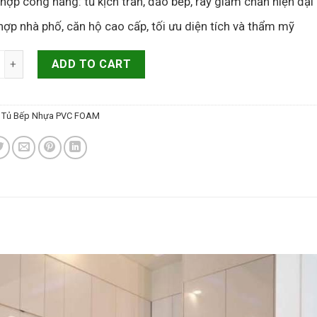
 hợp công năng: tủ kịch trần, đảo bếp, ray giảm chấn hiện đại
hợp nhà phố, căn hộ cao cấp, tối ưu diện tích và thẩm mỹ
nhựa PVC Foam hiện đại PVF02 quantity
ADD TO CART
:
Tủ Bếp Nhựa PVC FOAM