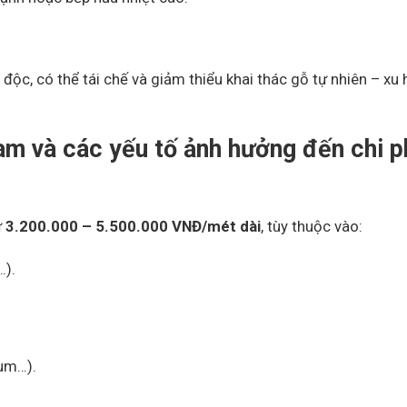
 độc, có thể tái chế và giảm thiểu khai thác gỗ tự nhiên – xu
m và các yếu tố ảnh hưởng đến chi p
ừ
3.200.000 – 5.500.000 VNĐ/mét dài
, tùy thuộc vào:
…).
lum…).