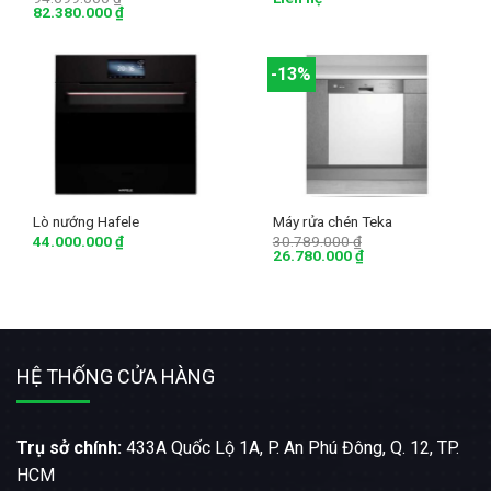
82.380.000
₫
-13%
Lò nướng Hafele
Máy rửa chén Teka
44.000.000
₫
30.789.000
₫
26.780.000
₫
HỆ THỐNG CỬA HÀNG
Trụ sở chính:
433A Quốc Lộ 1A, P. An Phú Đông, Q. 12, TP.
HCM