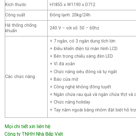
Kích thước
H1855 x W1190 x D712
Công suất
Đông lạnh: 20kg/24h
Hệ thống chống
240 V – với số: 50 – 60hz
khuẩn
+ 7 ngăn, có 3 ngăn dung tích lớn
+ Điều khiển điện tử màn hình LCD
+ Bên trong chiếu sáng đèn LED
+ Vỉ đá xoắn
+ Chức năng siêu đông và tự ngắt
Các chức năng:
+ Báo cửa mở
+ Công nghệ không đông tuyết
+ Ngăn chứa rau quả và ngăn chứa thịt và c
+ Chức năng holiday
+ Tay nắm ngoài bằng nhôm đặt biệt hỗ tr
Mọi chi tiết xin liên hệ:
Công ty TNHH Nhà Bếp Việt