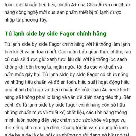
toàn, diệt khuẩn tiên tiến, chuẩn A+ của Châu Âu và các chức
năng công nghệ mới của sản phẩm thiết bị tủ lạnh được
nhập từ phương Tây.
Tủ lạnh side by side Fagor chính hãng
Tủ lạnh side by side Fagor chính hãng với hệ thống làm lạnh
tinh khiết và an toàn nhất. Các ngăn bảo quản thực phẩm, rau
củ quả sẽ được giữ xanh tươi lâu dài với hệ thống lọc sach
không khí bên trong tủ, ngăn ngừa tối đa các vi khuẩn và
nấm móc gây hại. Tủ lạnh side by side Fagor có chức năng
và những tiêu chuẩn về độ an toàn, hiệu suất hoạt động hiệu
quả nhanh bất ngờ và theo chuẩn A+ của Châu Âu nên khách
hàng sẽ không phải lo lắng về vấn đề điện năng tiêu thụ. Bên
cạnh đó tủ lạnh side by side fagor chính hãng còn sở hữu
những chuẩn mực về thiết kế, chất liệu, các tính năng thông
minh, luôn hướng đến việc chăm sóc sức khỏe và phục vụ
đời sống cho mọi gia đình. Chúng tôi tin và sử dụng tủ lạnh
side by side là câu nói của những người đang sở hữu nó tại