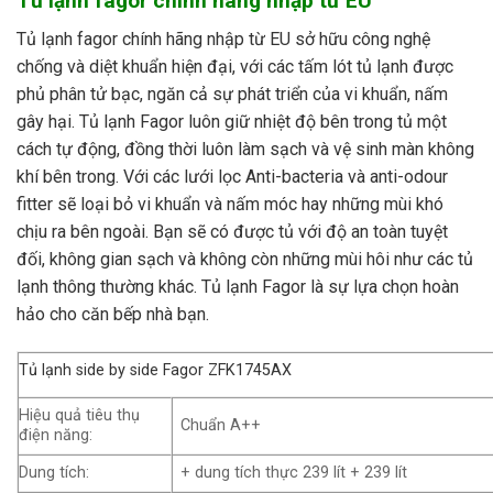
Tủ lạnh fagor chính hãng nhập từ EU
Tủ lạnh fagor chính hãng nhập từ EU sở hữu công nghệ
chống và diệt khuẩn hiện đại, với các tấm lót tủ lạnh được
phủ phân tử bạc, ngăn cả sự phát triển của vi khuẩn, nấm
gây hại. Tủ lạnh Fagor luôn giữ nhiệt độ bên trong tủ một
cách tự động, đồng thời luôn làm sạch và vệ sinh màn không
khí bên trong. Với các lưới lọc Anti-bacteria và anti-odour
fitter sẽ loại bỏ vi khuẩn và nấm móc hay những mùi khó
chịu ra bên ngoài. Bạn sẽ có được tủ với độ an toàn tuyệt
đối, không gian sạch và không còn những mùi hôi như các tủ
lạnh thông thường khác. Tủ lạnh Fagor là sự lựa chọn hoàn
hảo cho căn bếp nhà bạn.
Tủ lạnh side by side Fagor ZFK1745AX
Hiệu quả tiêu thụ
Chuẩn A++
điện năng:
Dung tích:
+ dung tích thực 239 lít + 239 lít