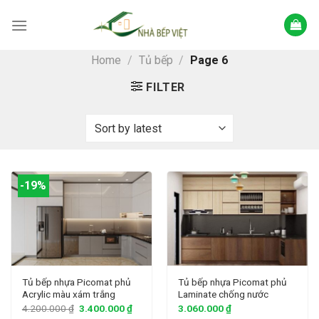
Skip
to
content
Home
/
Tủ bếp
/
Page 6
FILTER
-19%
Tủ bếp nhựa Picomat phủ
Tủ bếp nhựa Picomat phủ
Acrylic màu xám trắng
Laminate chống nước
4.200.000
₫
3.400.000
₫
3.060.000
₫