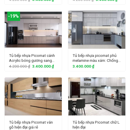
-19%
Tủ bếp nhựa Picomat cánh
Tủ bếp nhựa picomat phủ
Acrylic bóng gương sang
melamine màu xám: Chống
trọng
nước hoàn hảo
4.200.000
₫
3.400.000
₫
3.400.000
₫
Tủ bếp nhựa Picomat vân
Tủ bếp nhựa Picomat chữ L
gỗ hiện đại giá rẻ
hiện đại