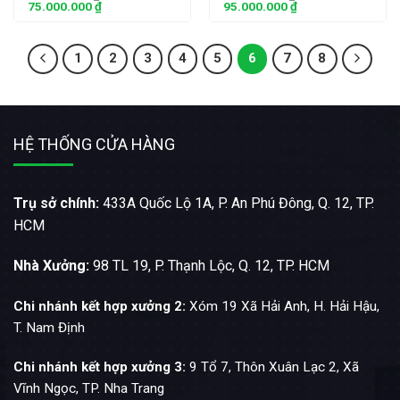
75.000.000
₫
95.000.000
₫
1
2
3
4
5
6
7
8
HỆ THỐNG CỬA HÀNG
Trụ sở chính:
433A Quốc Lộ 1A, P. An Phú Đông, Q. 12, TP.
HCM
Nhà Xưởng:
98 TL 19, P. Thạnh Lộc, Q. 12, TP. HCM
Chi nhánh kết hợp xưởng 2:
Xóm 19 Xã Hải Anh, H. Hải Hậu,
T. Nam Định
Chi nhánh kết hợp xưởng 3:
9 Tổ 7, Thôn Xuân Lạc 2, Xã
Vĩnh Ngọc, TP. Nha Trang