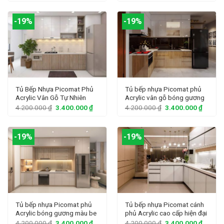
-19%
-19%
Tủ Bếp Nhựa Picomat Phủ
Tủ bếp nhựa Picomat phủ
Acrylic Vân Gỗ Tự Nhiên
Acrylic vân gỗ bóng gương
4.200.000
₫
3.400.000
₫
4.200.000
₫
3.400.000
₫
-19%
-19%
Tủ bếp nhựa Picomat phủ
Tủ bếp nhựa Picomat cánh
Acrylic bóng gương màu be
phủ Acrylic cao cấp hiện đại
4.200.000
₫
3.400.000
₫
4.200.000
₫
3.400.000
₫