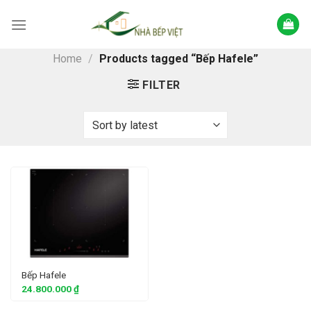
Skip
to
content
Home
/
Products tagged “Bếp Hafele”
FILTER
Bếp Hafele
24.800.000
₫