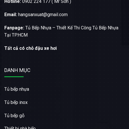
Hotline:
0902 224 177 ( Mr Sơn )
Email:
hangsanxuat@gmail.com
Fanpage:
Tủ Bếp Nhựa – Thiết Kế Thi Công Tủ Bếp Nhựa
Tại TP.HCM
Tất cả có chỗ đậu xe hơi
DANH MỤC
Tủ bếp nhựa
Tủ bếp inox
Tủ bếp gỗ
Thiết bị nhà bếp