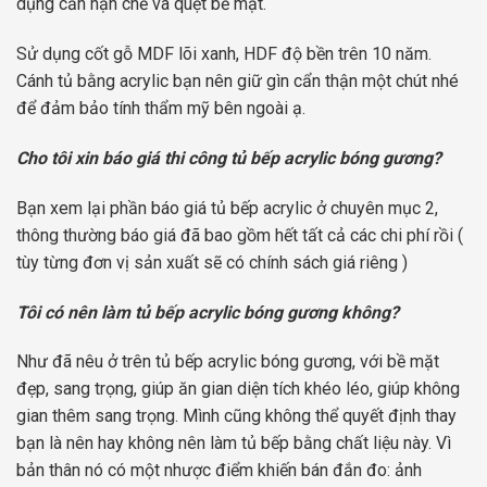
dụng cần hạn chế va quẹt bề mặt.
Sử dụng cốt gỗ MDF lõi xanh, HDF độ bền trên 10 năm.
Cánh tủ bằng acrylic bạn nên giữ gìn cẩn thận một chút nhé
để đảm bảo tính thẩm mỹ bên ngoài ạ.
Cho tôi xin báo giá thi công tủ bếp acrylic bóng gương?
Bạn xem lại phần báo giá tủ bếp acrylic ở chuyên mục 2,
thông thường báo giá đã bao gồm hết tất cả các chi phí rồi (
tùy từng đơn vị sản xuất sẽ có chính sách giá riêng )
Tôi có nên làm tủ bếp acrylic bóng gương không?
Như đã nêu ở trên tủ bếp acrylic bóng gương, với bề mặt
đẹp, sang trọng, giúp ăn gian diện tích khéo léo, giúp không
gian thêm sang trọng. Mình cũng không thể quyết định thay
bạn là nên hay không nên làm tủ bếp bằng chất liệu này. Vì
bản thân nó có một nhược điểm khiến bán đắn đo: ảnh