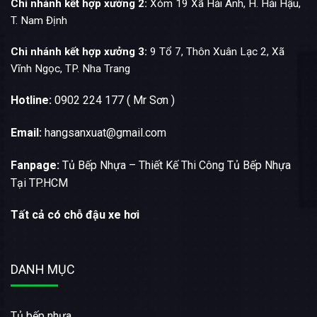
Chi nhánh kết hợp xưởng 2:
Xóm 19 Xã Hải Anh, H. Hải Hậu,
T. Nam Định
Chi nhánh kết hợp xưởng 3:
9 Tổ 7, Thôn Xuân Lạc 2, Xã
Vĩnh Ngọc, TP. Nha Trang
Hotline:
0902 224 177 ( Mr Sơn )
Email:
hangsanxuat@gmail.com
Fanpage:
Tủ Bếp Nhựa – Thiết Kế Thi Công Tủ Bếp Nhựa
Tại TP.HCM
Tất cả có chỗ đậu xe hơi
DANH MỤC
Tủ bếp nhựa