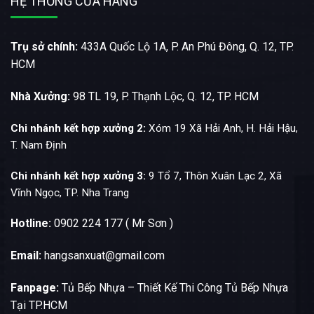
HỆ THỐNG CỬA HÀNG
Trụ sở chính:
433A Quốc Lộ 1A, P. An Phú Đông, Q. 12, TP.
HCM
Nhà Xưởng:
98 TL 19, P. Thạnh Lộc, Q. 12, TP. HCM
Chi nhánh kết hợp xưởng 2:
Xóm 19 Xã Hải Anh, H. Hải Hậu,
T. Nam Định
Chi nhánh kết hợp xưởng 3:
9 Tổ 7, Thôn Xuân Lạc 2, Xã
Vĩnh Ngọc, TP. Nha Trang
Hotline:
0902 224 177 ( Mr Sơn )
Email:
hangsanxuat@gmail.com
Fanpage:
Tủ Bếp Nhựa – Thiết Kế Thi Công Tủ Bếp Nhựa
Tại TP.HCM