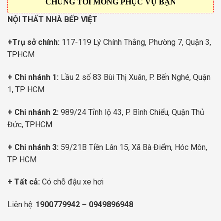
CHÚNG TÔI MONG PHỤC VỤ BẠN
NỘI THẤT NHÀ BẾP VIỆT
+Trụ sở chính:
117-119 Lý Chính Thắng, Phường 7, Quận 3,
TPHCM
+ Chi nhánh 1:
Lầu 2 số 83 Bùi Thị Xuân, P. Bến Nghé, Quận
1, TP HCM
+ Chi nhánh 2:
989/24 Tỉnh lộ 43, P. Bình Chiểu, Quận Thủ
Đức, TPHCM
+ Chi nhánh 3:
59/21B Tiền Lân 15, Xã Bà Điểm, Hóc Môn,
TP HCM
+ Tất cả:
Có chỗ đậu xe hơi
Liên hệ:
1900779942
–
0949896948