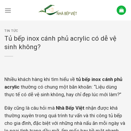
Skip
to
content
TIN TỨC
Tủ bếp inox cánh phủ acrylic có dễ vệ
sinh không?
Nhiều khách hàng khi tìm hiểu về
tủ bếp inox cánh phủ
acrylic
thường có chung một băn khoăn: “Liệu dùng
thực tế có dễ vệ sinh không, hay chỉ đẹp lúc mới làm?”
Đây cũng là câu hỏi mà
Nhà Bếp Việt
nhận được khá
thường xuyên trong quá trình tư vấn và thi công tủ bếp
cho gia đình, đặc biệt với những nhà nấu ăn mỗi ngày và
lo ngại tình trạng dầu mỡ, ẩm mốc hay bề mặt nhanh