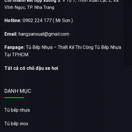
Chi nhánh kết hợp xưởng 3:
9 Tổ 7, Thôn Xuân Lạc 2, Xã
Vĩnh Ngọc, TP. Nha Trang
Hotline:
0902 224 177 ( Mr Sơn )
Email:
hangsanxuat@gmail.com
Fanpage:
Tủ Bếp Nhựa – Thiết Kế Thi Công Tủ Bếp Nhựa
Tại TP.HCM
Tất cả có chỗ đậu xe hơi
DANH MỤC
Tủ bếp nhựa
Tủ bếp inox