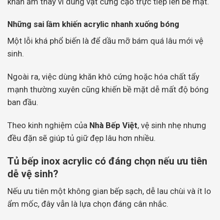
khăn ẩm thay vì dùng vật cứng cạo trực tiếp lên bề mặt.
Những sai lầm khiến acrylic nhanh xuống bóng
Một lỗi khá phổ biến là để dầu mỡ bám quá lâu mới vệ
sinh.
Ngoài ra, việc dùng khăn khô cứng hoặc hóa chất tẩy
mạnh thường xuyên cũng khiến bề mặt dễ mất độ bóng
ban đầu.
Theo kinh nghiệm của
Nhà Bếp Việt
, vệ sinh nhẹ nhưng
đều đặn sẽ giúp tủ giữ đẹp lâu hơn nhiều.
Tủ bếp inox acrylic có đáng chọn nếu ưu tiên
dễ vệ sinh?
Nếu ưu tiên một không gian bếp sạch, dễ lau chùi và ít lo
ẩm mốc, đây vẫn là lựa chọn đáng cân nhắc.