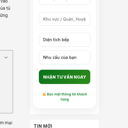
c vào
̉a tủ
hững
Bảo mật thông tin khách
hàng
mềm mại
TIN MỚI