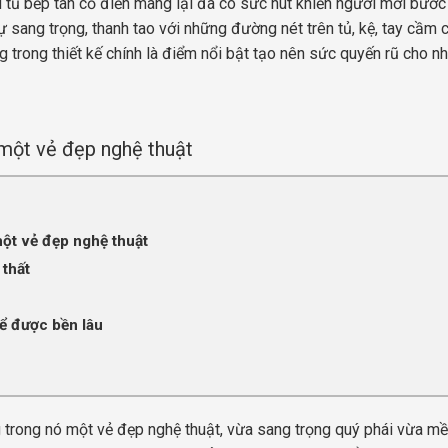
ẫu tủ bếp tân cổ điển mang lại đã có sức hút khiến người mới bướ
ng trọng, thanh tao với những đường nét trên tủ, kệ, tay cầm cu
ứng trong thiết kế chính là điểm nổi bật tạo nên sức quyến rũ cho n
 một vẻ đẹp nghệ thuật
ột vẻ đẹp nghệ thuật
 thất
ể được bền lâu
mang trong nó một vẻ đẹp nghệ thuật, vừa sang trọng quý phái vừa 