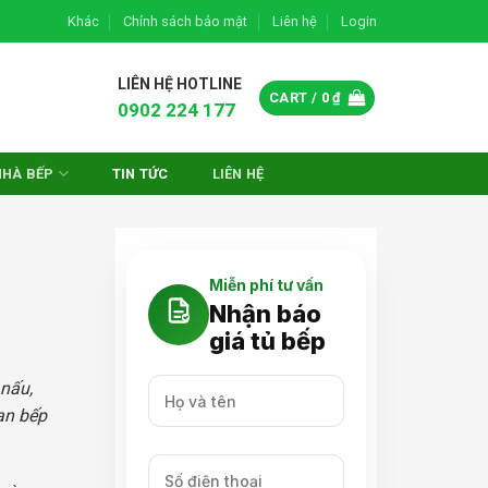
Khác
Chính sách bảo mật
Liên hệ
Login
LIÊN HỆ HOTLINE
CART /
0
₫
0902 224 177
NHÀ BẾP
TIN TỨC
LIÊN HỆ
Miễn phí tư vấn
Nhận báo
giá tủ bếp
 nấu,
ian bếp