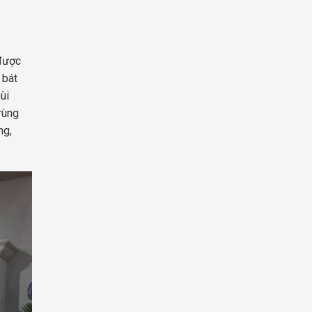
 được
 bát
ùi
rùng
ng,