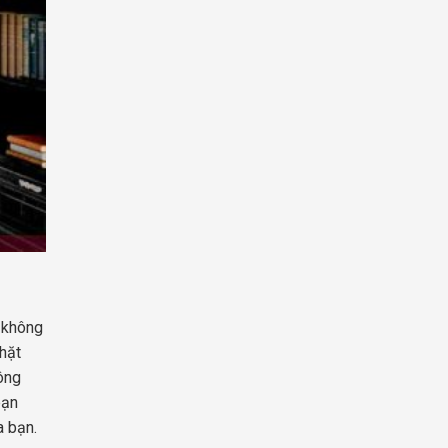
a không
hặt
hông
ạn
a bạn.