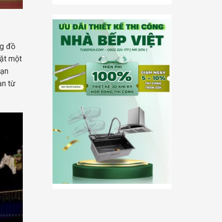
ng đồ
đặt một
ạn
̣n từ