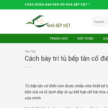
Skip
CHÀO MỪNG BẠN ĐẾN VỚI NHÀ BẾP VIỆT !
to
content
Search
for:
TRANG CHỦ
GIỚI THIỆU
DỊ
TIN TỨC
Cách bày trí tủ bếp tân cổ 
Tủ bếp tân cổ điển còn được nhiều nhà thiết kế
bồn rửa và tủ lạnh đây là sự kết hợp rất hài ho
của mình.