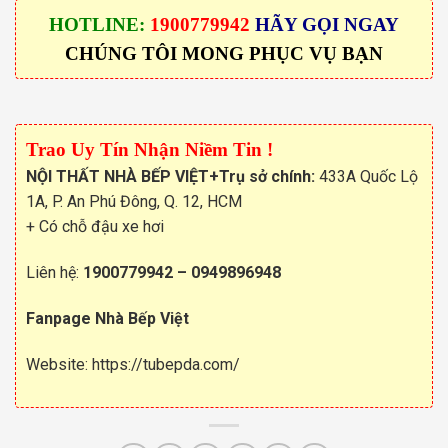
HOTLINE:
1900779942
HÃY GỌI NGAY
CHÚNG TÔI MONG PHỤC VỤ BẠN
Trao Uy Tín Nhận Niềm Tin !
NỘI THẤT NHÀ BẾP VIỆT
+Trụ sở chính:
433A Quốc Lộ
1A, P. An Phú Đông, Q. 12, HCM
+ Có chỗ đậu xe hơi
Liên hệ:
1900779942
–
0949896948
Fanpage Nhà Bếp Việt
Website:
https://tubepda.com/