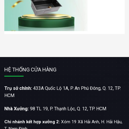
HỆ THỐNG CỬA HÀNG
Trụ sở chính:
433A Quốc Lộ 1A, P. An Phú Đông, Q. 12, TP.
HCM
Nhà Xưởng:
98 TL 19, P. Thạnh Lộc, Q. 12, TP. HCM
Chi nhánh kết hợp xưởng 2:
Xóm 19 Xã Hải Anh, H. Hải Hậu,
T. Nam Định