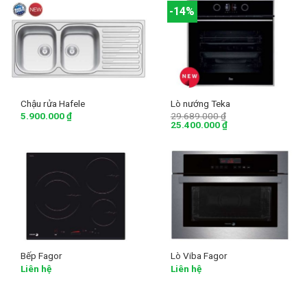
-14%
Chậu rửa Hafele
Lò nướng Teka
5.900.000
₫
29.689.000
₫
25.400.000
₫
Bếp Fagor
Lò Viba Fagor
Liên hệ
Liên hệ