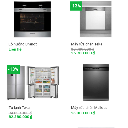
-13%
Lò nướng Brandt
Máy rửa chén Teka
Liên hệ
30.789.000
₫
26.780.000
₫
-13%
Tủ lạnh Teka
Máy rửa chén Malloca
94.699.000
₫
25.300.000
₫
82.380.000
₫